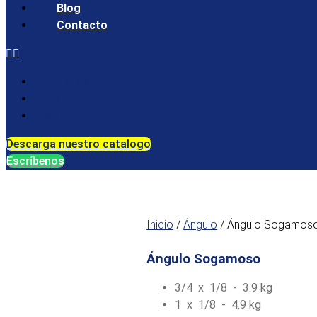
Blog
Contacto
Productos
Blog
Contacto
Descarga nuestro catalogo
Escríbenos
Inicio
/
Ángulo
/ Ángulo Sogamos
Ángulo Sogamoso
3/4 x 1/8 - 3.9 kg
1 x 1/8 - 4.9 kg