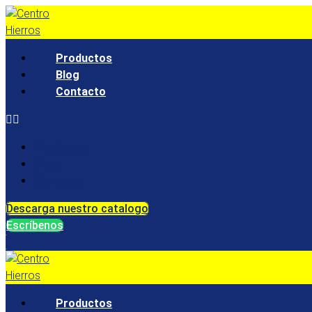
Ir
al
contenido
Productos
Blog
Contacto
Productos
Blog
Contacto
Descarga nuestro catalogo
Escríbenos
Productos