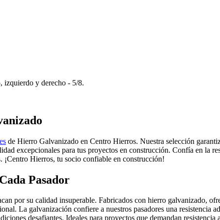
, izquierdo y derecho - 5/8.
vanizado
es
de Hierro Galvanizado en Centro Hierros. Nuestra selección garantiza
lidad excepcionales para tus proyectos en construcción. Confía en la res
. ¡Centro Hierros, tu socio confiable en construcción!
 Cada Pasador
an por su calidad insuperable. Fabricados con hierro galvanizado, ofrec
onal. La galvanización confiere a nuestros pasadores una resistencia adi
diciones desafiantes. Ideales para proyectos que demandan resistencia a