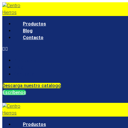
Ir
al
contenido
Productos
Blog
Contacto
Productos
Blog
Contacto
Descarga nuestro catalogo
Escríbenos
Productos