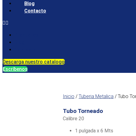
Blog
Contacto
Productos
Blog
Contacto
Descarga nuestro catalogo
Escríbenos
Inicio
/
Tuberia Metalica
/ Tubo To
Tubo Torneado
Calibre 20
1 pulgada x 6 Mts