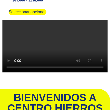
$
69,000
-
$
138,000
Seleccionar opciones
BIENVENIDOS A
CENTRO HIERROS