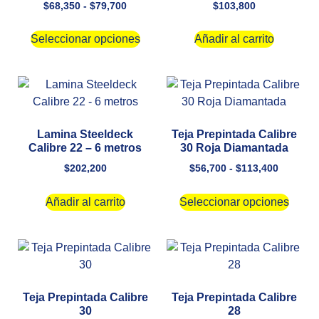
$
68,350
-
$
79,700
$
103,800
Seleccionar opciones
Añadir al carrito
Lamina Steeldeck
Teja Prepintada Calibre
Calibre 22 – 6 metros
30 Roja Diamantada
$
202,200
$
56,700
-
$
113,400
Añadir al carrito
Seleccionar opciones
Teja Prepintada Calibre
Teja Prepintada Calibre
30
28