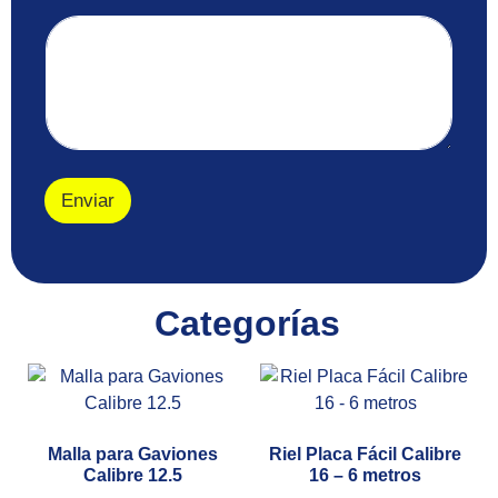
l
i
s
t
a
d
o
C
o
Enviar
r
r
e
o
Categorías
Malla para Gaviones
Riel Placa Fácil Calibre
Calibre 12.5
16 – 6 metros