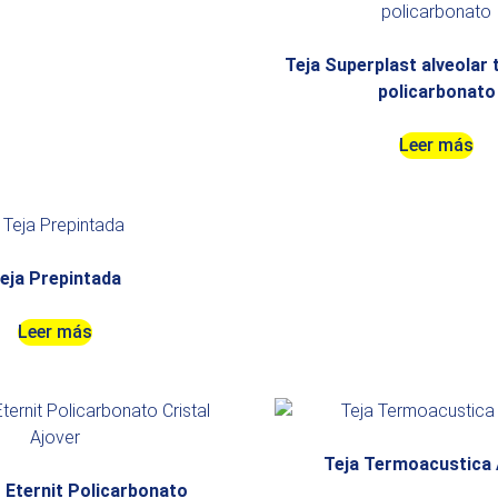
Teja Superplast alveolar 
policarbonato
Leer más
eja Prepintada
Leer más
Teja Termoacustica 
 Eternit Policarbonato