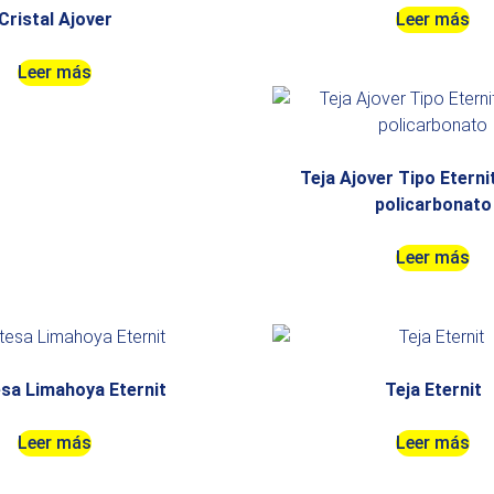
Cristal Ajover
Leer más
Leer más
Teja Ajover Tipo Eterni
policarbonato
Leer más
sa Limahoya Eternit
Teja Eternit
Leer más
Leer más