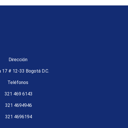
Dirección
a 17 # 12-33 Bogotá D.C.
Teléfonos
321 469 6143
321 4694946
321 4696194