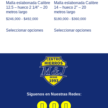
Malla eslabonada Calibre
Malla eslabonada Calibre
12.5 – hueco 2 1/4″ – 20
14 – hueco 2″ – 20
metros largo
metros largo
$
246,000
-
$
492,000
$
180,000
-
$
360,000
Seleccionar opciones
Seleccionar opciones
Síguenos en Nuestras Redes: